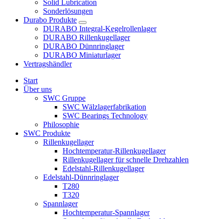
Solid Lubrication
Sonderlösungen
Durabo Produkte
DURABO Integral-Kegelrollenlager
DURABO Rillenkugellager
DURABO Dünnringlager
DURABO Miniaturlager
Vertragshändler
Start
Über uns
SWC Gruppe
SWC Wälzlagerfabrikation
SWC Bearings Technology
Philosophie
SWC Produkte
Rillenkugellager
Hochtemperatur-Rillenkugellager
Rillenkugellager für schnelle Drehzahlen
Edelstahl-Rillenkugellager
Edelstahl-Dünnringlager
T280
T320
Spannlager
Hochtemperatur-Spannlager