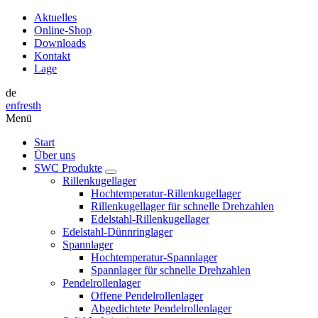
Aktuelles
Online-Shop
Downloads
Kontakt
Lage
de
en
fr
es
th
Menü
Start
Über uns
SWC Produkte
Rillenkugellager
Hochtemperatur-Rillenkugellager
Rillenkugellager für schnelle Drehzahlen
Edelstahl-Rillenkugellager
Edelstahl-Dünnringlager
Spannlager
Hochtemperatur-Spannlager
Spannlager für schnelle Drehzahlen
Pendelrollenlager
Offene Pendelrollenlager
Abgedichtete Pendelrollenlager