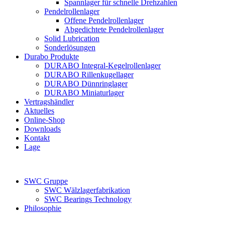
Spannlager für schnelle Drehzahlen
Pendelrollenlager
Offene Pendelrollenlager
Abgedichtete Pendelrollenlager
Solid Lubrication
Sonderlösungen
Durabo Produkte
DURABO Integral-Kegelrollenlager
DURABO Rillenkugellager
DURABO Dünnringlager
DURABO Miniaturlager
Vertragshändler
Aktuelles
Online-Shop
Downloads
Kontakt
Lage
SWC Gruppe
SWC Wälzlagerfabrikation
SWC Bearings Technology
Philosophie